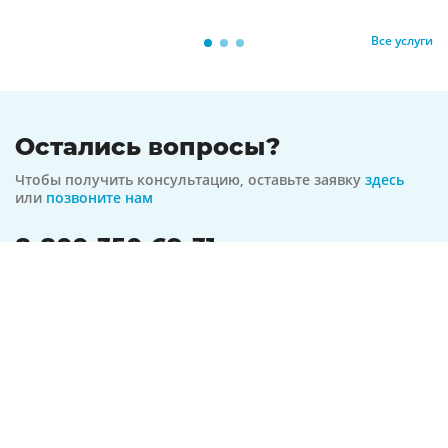
Все услуги
Остались вопросы?
Чтобы получить консультацию, оставьте заявку
здесь
или
позвоните нам
8-800-350-69-31
бесплатная линия по всей РФ
На связи 24/7
Оформить заявку
Предложение актуально на
07.08.2026