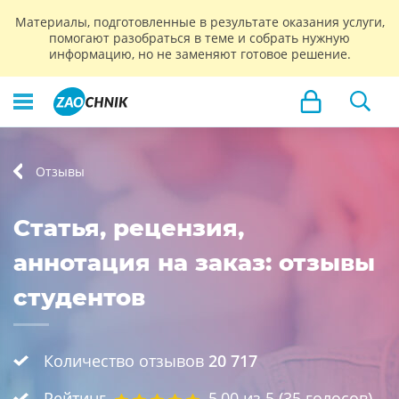
Материалы, подготовленные в результате оказания услуги,
помогают разобраться в теме и собрать нужную
информацию, но не заменяют готовое решение.
Отзывы
Статья, рецензия,
аннотация на заказ: отзывы
студентов
Количество отзывов
20 717
Рейтинг
5,00
из 5 (
35
голосов)